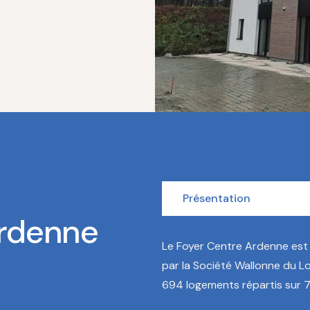
Présentation
Ardenne
Le Foyer Centre Ardenne est
par la Société Wallonne du 
694 logements répartis sur 7 