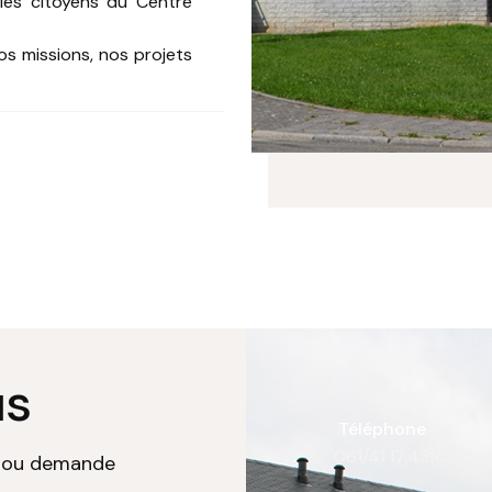
 les citoyens du Centre
os missions, nos projets
us
Téléphone
061/41.17.43
fca@lo
n ou demande