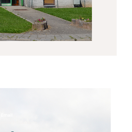
Email
gement-fca.be